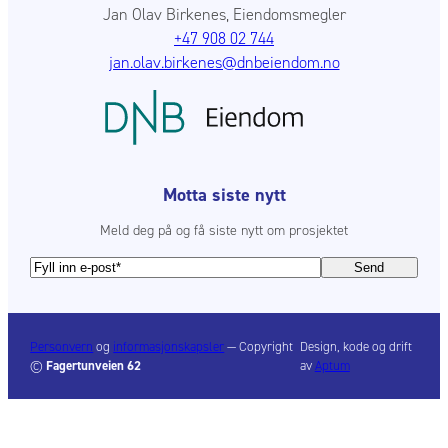
Jan Olav Birkenes, Eiendomsmegler
+47 908 02 744
jan.olav.birkenes@dnbeiendom.no
Motta siste nytt
Meld deg på og få siste nytt om prosjektet
E
-
p
o
Personvern
og
informasjonskapsler
— Copyright
Design, kode og drift
s
©
Fagertunveien 62
av
Aptum
t
*