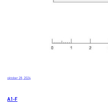
oktober 28, 2024
A1-F