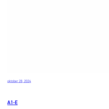
oktober 28, 2024
A1-E