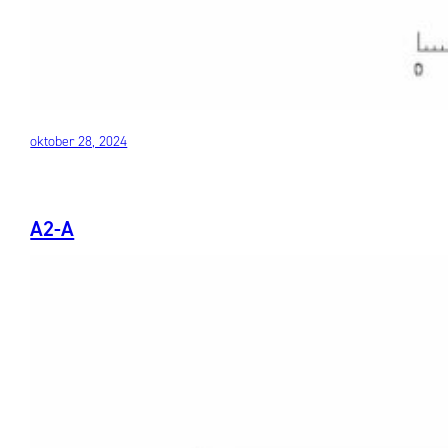
oktober 28, 2024
A2-A