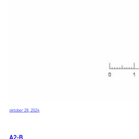
oktober 28, 2024
A2-B